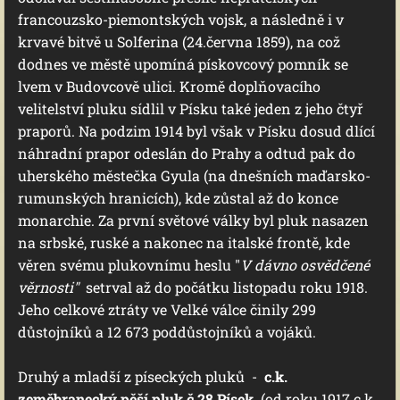
francouzsko-piemontských vojsk, a následně i v
krvavé bitvě u Solferina (24.června 1859), na což
dodnes ve městě upomíná pískovcový pomník se
lvem v Budovcově ulici. Kromě doplňovacího
velitelství pluku sídlil v Písku také jeden z jeho čtyř
praporů. Na podzim 1914 byl však v Písku dosud dlící
náhradní prapor odeslán do Prahy a odtud pak do
uherského městečka Gyula (na dnešních maďarsko-
rumunských hranicích), kde zůstal až do konce
monarchie. Za první světové války byl pluk nasazen
na srbské, ruské a nakonec na italské frontě, kde
věren svému plukovnímu heslu "
V dávno osvědčené
věrnosti"
setrval až do počátku listopadu roku 1918.
Jeho celkové ztráty ve Velké válce činily 299
důstojníků a 12 673 poddůstojníků a vojáků.
Druhý a mladší z píseckých pluků -
c.k.
zeměbranecký pěší pluk č.28 Písek
(od roku 1917 c.k.