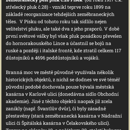
střelecký pluk č.28) - vznikl teprve roku 1899 na
základě reorganizace tehdejších zeměbraneckých
těles. V Písku od tohoto roku tak sídlilo nejen
velitelství pluku, ale také dva z jeho praporů. V době
první světové války byl však pluk posádkou převelen
do hornorakouského Lince a účastnil se bojů na
ruské a později i italské frontě, kde ztratil celkem 117
důstojníků a 4696 poddůstojníků a vojáků.
Branná moc ve městě původně využívala několik
historických objektů, z nichž se dodnes ve své téměř
původní podobě dochovala pouze bývalá městská
kasárna v Karlově ulici (donedávna sídlo Obchodní
akademie). Jiné z těchto objektů naopak již zcela
zanikly (např. Švantlův dvůr), či byly zásadně
přestavěny (stará zeměbranecká kasárna v Nádražní
ulici či Špitálská kasárna v Čelakovského ulici).