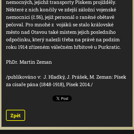
nemocných, jejichž transporty Pískem projížděly.
Některé z nich končily ve zdejší záložní vojenské
nemocnici (č.56), jejíž personál o raněné obětavě
pečoval. Pro mnohé z vojáků se stalo královské
město nad Otavou také místem jejich posledního
odpočinku, který nalezli třeba na právě na podzim
roku 1914 zřízeném válečném hřbitově u Purkratic.
PhDr. Martin Zeman
/publikováno v: J. Hladký, J. Prášek, M. Zeman: Písek
za císaře pána (1848-1918), Písek 2014./
Zpět