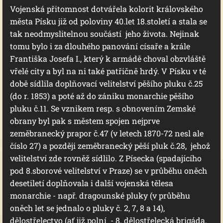
Vojenská přitomnost dotvářela kolorit královského
města Písku již od poloviny 40.let 18.století a stala se
tak neodmyslitelnou součástí jeho života. Nejinak
tomu bylo i za dlouhého panování císaře a krále
Františka Josefa I., který k armádě choval obzvláště
vřelé city a byl na ni také patřičně hrdý. V Písku v té
době sídlila doplňovací velitelství pěšího pluku č.25
(do r. 1853) a poté až do zániku monarchie pěšího
pluku č.11. Se vznikem resp. s obnovením Zemské
obrany byl pak s městem spojen nejprve
zeměbranecký prapor č.47 (v letech 1870-72 nesl ale
číslo 27) a později zeměbranecký pěší pluk č.28, jehož
velitelství zde rovněž sídlilo. Z Písecka (spadajícího
pod 8.sborové velitelství v Praze) se v průběhu oněch
desetiletí doplňovala i další vojenská tělesa
monarchie - např. dragounské pluky (v průběhu
oněch let se jednalo o pluky č. 2, 7, 8 a 14),
dělostřelectvo (ať již polní - 8. dělostřelecká brigáda,