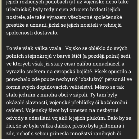
jejich rozličných podobách (ať už vojenské nebo také
úřednické) byly tedy nejen zdrojem hrdosti jejich
nositele, ale také výrazem všeobecné společenské
prestiže a uznání, jichž se jejich nositeli v tehdejší
společnosti dostávalo.
To vše však válka vzala. Vojsko se obléklo do svých
polních stejnokrojů v barvě štičí (a později polní) šedi,
ve kterých však již starý císař zálibu nenacházel, a
vyrazilo směrem na evropská bojiště. Písek opustilo a
ponechalo zde pouze nezbytný "obslužný" personál ve
formě svých doplňovacích velitelství. Město se tak
stalo jedním z mnoha obcí v zápolí. Ty tam byly
okázalé slavnosti, vojenské přehlídky či každoroční
cvičení. Vojenský život byl omezen na nezbytné
odvody a odesílání vojáků k jejich plukům. Dalo by se
říci, že ač byla válka daleko, přesto byla přítomná i
zde, neboť s sebou přinesla množství raněných či