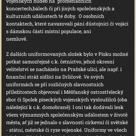
vojenských hudeb na promenádních
koncertech,bálech či při jiných společenských a
kulturních událostech té doby. O osobních
kontaktech, které navazovali páni důstojníci či vojáci
s dámskou částí místní populace, ani
nemluvě.
Z dalších uniformovaných složek bylo v Písku možné
potkat samozřejmě c.k. četnictvo, jehož okresní
velitelství se nacházelo na Pražské ulici, ale např. i
finanční stráž sídlící na Drlíčově. Ve svých
uniformách se při rozličných slavnostních
příležitostech objevoval i Měšťanský ostrostřelecký
sbor či Spolek píseckých vojenských vysloužilců (oba
náležející k c.k. domobraně). I oni tak dodávali lesk
všem významných společenským událostem v životě
města, ať již se jednalo o slavnosti církevní či světské
- státní, městské či ryze vojenské. Uniformy ve všech