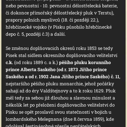
nebo pevnostní - 10. pevnostní dělostřelecká baterie,
či dokonce přímořský dělostřelecký pluk v Terstu),
prapory polních myslivců (18. či později 22.),
hřebčinecké vojsko (v Písku působilo hřebčinecké
depo č. 5, později č.3) a další.
Se změnou doplňovacích okresů roku 1853 se tedy
Písek stal sídlem okresního doplňovacího velitelství
c.k.
(od roku 1889 c. a k.)
pěšího pluku korunního
prince Alberta Saského (od r. 1873 Jiřího prince
Saského a od r. 1902 Jana Jiřího prince Saského) č. 11
,
nejstaršího pěšího pluku monarchie, jehož počátky
sahají až do éry Valdštejnovy a to k roku 1629. Pluk
měl tedy za sebou již dlouhou a slavnou minulost a
několik let po přeložení doplňovacího velitelství do
Písku se opět proslavil svou statečností v bojích u
lombardského Melegnana (dne 8.června 1859), kde
odolával šestinásobné přesile nepřátelských