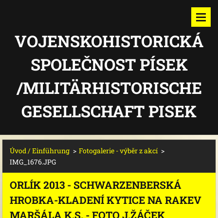
VOJENSKOHISTORICKÁ
SPOLEČNOST PÍSEK
/MILITÄRHISTORISCHE
GESELLSCHAFT PISEK
Úvod / Einführung
>
Fotogalerie - výběr z akcí
>
IMG_1676.JPG
ORLÍK 2013 - SCHWARZENBERSKÁ
HROBKA-KLADENÍ KYTICE NA RAKEV
MARŠÁLA K.S. - FOTO J.ŽÁČEK