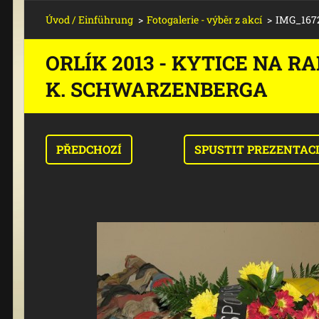
Úvod / Einführung
>
Fotogalerie - výběr z akcí
>
IMG_167
ORLÍK 2013 - KYTICE NA 
K. SCHWARZENBERGA
PŘEDCHOZÍ
SPUSTIT PREZENTAC