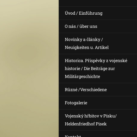
Úvod / Einführung
O nás / über uns
Novinky a články /
Neuigkeiten u. Artikel
Historica. Příspěvky z vojenské
historie / Die Beiträge zur
Militärgeschichte
Různé /Verschiedene
Fotogalerie
Vojenský hřbitov v Písku/
Heldenfriedhof Pisek
Kontakt