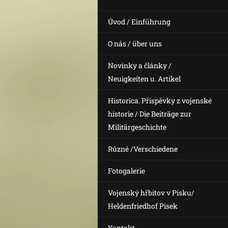
Úvod / Einführung
O nás / über uns
Novinky a články /
Neuigkeiten u. Artikel
Historica. Příspěvky z vojenské
historie / Die Beiträge zur
Militärgeschichte
Různé /Verschiedene
Fotogalerie
Vojenský hřbitov v Písku/
Heldenfriedhof Pisek
Kontakt