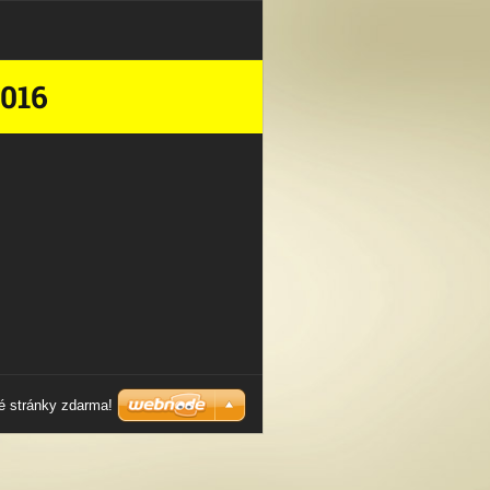
016
é stránky zdarma!