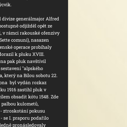
ýcvik.
l divize generálmajor Alfred
stupně odjížděl opět ze
l, v rámci rakouské ofenzivy
 Sette comuni), nasazen
jenské operace probíhaly
orazil k pluku XVIII.
bna pak pluk navštívil
 sestavení "alpského
, který na Bílou sobotu 22.
dubna byl vydán rozkaz
u 1916 zastihl pluk v
cílem obsadit kótu 1548. Zde
ou palbou kulometů,
 - ztroskotání pokusu
 se I. praporu podařilo
ledně pronásledovaly