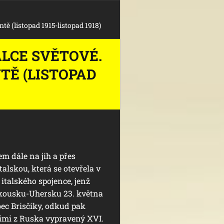
rontě (listopad 1915-listopad 1918)
VÁLCE SVĚTOVÉ.
NTĚ (LISTOPAD
em dále na jih a přes
alskou, která se otevřela v
italského spojence, jenž
kousku-Uhersku 23. května
bec Brisčiky, odkud pak
nimi z Ruska vypravený XVI.