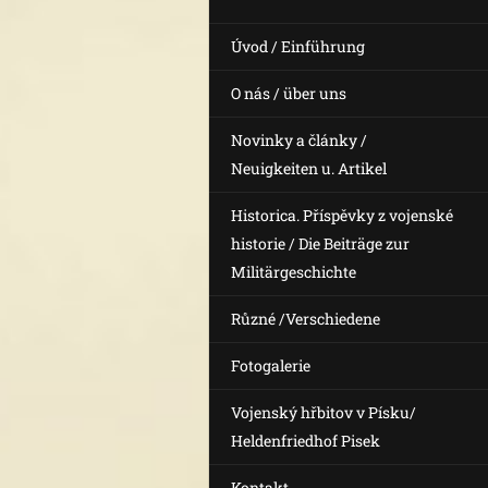
Úvod / Einführung
O nás / über uns
Novinky a články /
Neuigkeiten u. Artikel
Historica. Příspěvky z vojenské
historie / Die Beiträge zur
Militärgeschichte
Různé /Verschiedene
Fotogalerie
Vojenský hřbitov v Písku/
Heldenfriedhof Pisek
Kontakt