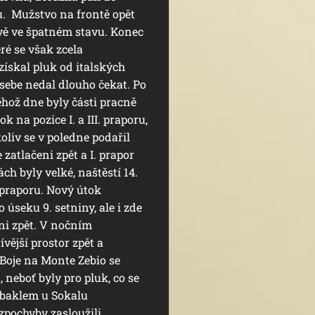
u. Mužstvo na frontě opět
vě ve špatném stavu. Konec
ré se však zcela
získal pluk od italských
sebe nedal dlouho čekat. Po
éhož dne byly části pracně
na pozice I. a III. praporu,
koliv se v poledne podařil
zatlačeni zpět a I. prapor
ch byly velké, naštěstí 14.
 praporu. Nový útok
 úseku 9. setniny, ale i zde
ni zpět. V nočním
vější prostor zpět a
 Boje na Monte Zebio se
 neboť byly pro pluk, co se
 debaklem u Sokalu
ezpochyby zasloužili