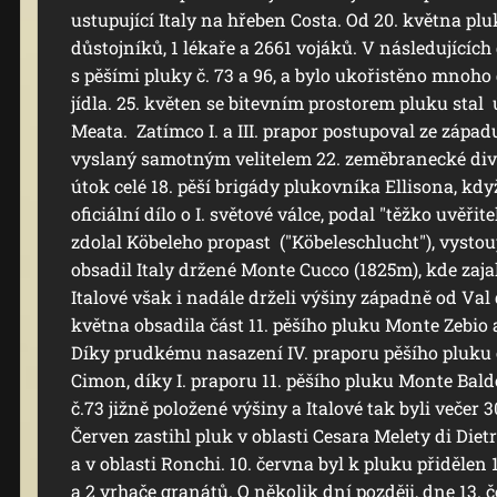
ustupující Italy na hřeben Costa. Od 20. května plu
důstojníků, 1 lékaře a 2661 vojáků. V následujících
s pěšími pluky č. 73 a 96, a bylo ukořistěno mnoho 
jídla. 25. květen se bitevním prostorem pluku sta
Meata. Zatímco I. a III. prapor postupoval ze západu
vyslaný samotným velitelem 22. zeměbranecké div
útok celé 18. pěší brigády plukovníka Ellisona, kdy
oficiální dílo o I. světové válce, podal "těžko uvěři
zdolal Köbeleho propast ("Köbeleschlucht"), vysto
obsadil Italy držené Monte Cucco (1825m), kde zaja
Italové však i nadále drželi výšiny západně od Val
května obsadila část 11. pěšího pluku Monte Zebio 
Díky prudkému nasazení IV. praporu pěšího pluku 
Cimon, díky I. praporu 11. pěšího pluku Monte Bald
č.73 jižně položené výšiny a Italové tak byli večer 
Červen zastihl pluk v oblasti Cesara Melety di Diet
a v oblasti Ronchi. 10. června byl k pluku přiděle
a 2 vrhače granátů. O několik dní později, dne 13. 