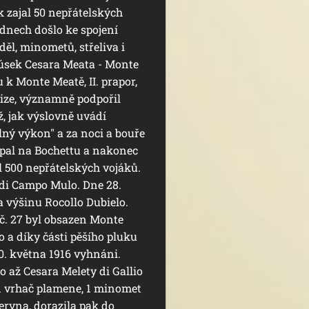
k zajal 50 nepřátelských
 dnech došlo ke spojení
děl, minometů, střeliva i
l úsek Cesara Meata - Monte
 k Monte Meatě, II. prapor,
ize, významně podpořil
ž, jak výslovně uvádí
telný výkon" a za noci a bouře
upal na Bochettu a nakonec
l 500 nepřátelských vojáků.
 di Campo Mulo. Dne 28.
a výšinu Rocollo Dubielo.
č. 27 byl obsazen Monte
o a díky části pěšího pluku
30. května 1916 vyhnáni.
ro až Cesara Melety di Gallio
n 1 vrhač plamene, 1 minomet
června, dorazila pak do