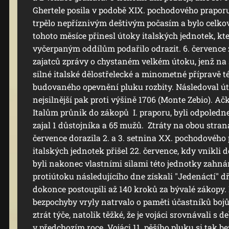
Ghertele posila v podobě XIX. pochodového prapor
trpělo nepříznivým deštivým počasím a bylo celko
tohoto měsíce přinesl útoky italských jednotek, kte
vyčerpaným oddílům podařilo odrazit. 6. července 
zajatců zprávy o chystaném velkém útoku, jenž na 
silné italské dělostřelecké a minometné přípravě t
budovaného opevnění pluku rozbity. Následoval útok 
nejsilnější pak proti výšině 1706 (Monte Zebio). Ač
Italům průnik do zákopů I. praporu, byli odpoledne 
zajal 1 důstojníka a 65 mužů. Ztráty na obou straná
července dorazila 2. a 3. setnina XX. pochodového
italských jednotek přišel 22. července, kdy vnikli do
byli nakonec vlastními silami této jednotky zahná
protiútoku následujícího dne získali "Jedenáctí" dří
dokonce postoupili až 140 kroků za bývalé zákopy.
bezpochyby vryly natrvalo o paměti účastníků bojů,
ztrát týče, natolik těžké, že je vojáci srovnávali s
v předchozím roce. Vojáci 11. pěšího pluku si tak b