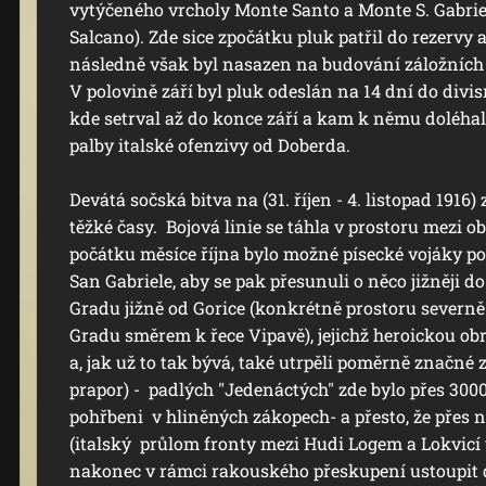
vytýčeného vrcholy Monte Santo a Monte S. Gabrie
Salcano). Zde sice zpočátku pluk patřil do rezervy a
následně však byl nasazen na budování záložních
V polovině září byl pluk odeslán na 14 dní do divis
kde setrval až do konce září a kam k němu doléhal
palby italské ofenzivy od Doberda.
Devátá sočská bitva na (31. říjen - 4. listopad 1916
těžké časy. Bojová linie se táhla v prostoru mezi o
počátku měsíce října bylo možné písecké vojáky p
San Gabriele, aby se pak přesunuli o něco jižněji 
Gradu jižně od Gorice (konkrétně prostoru severn
Gradu směrem k řece Vipavě), jejichž heroickou o
a, jak už to tak bývá, také utrpěli poměrně značné ztr
prapor) - padlých "Jedenáctých" zde bylo přes 3000
pohřbeni v hliněných zákopech- a přesto, že přes n
(italský průlom fronty mezi Hudi Logem a Lokvicí v
nakonec v rámci rakouského přeskupení ustoupit