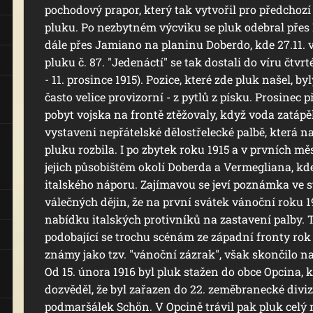
pochodový prapor, který tak vytvořil pro předchozí z
pluku. Po nezbytném výcviku se pluk odebral přes
dále přes Jamiano na planinu Doberdo, kde 27.11. v
pluku č. 87. "Jedenáctí" se tak dostali do víru čtvrt
- 11. prosince 1915). Pozice, které zde pluk našel, 
často velice provizorní - z pytlů z písku. Prosinec p
pobyt vojska na frontě ztěžovaly, když voda zatápěla
vystaveni nepřátelské dělostřelecké palbě, která 
pluku rozbila. I po zbytek roku 1915 a v prvních mě
jejich působištěm okolí Doberda a Vermegliana, kde
italského náporu. Zajímavou se jeví poznámka ve s
válečných dějin, že na první svátek vánoční roku 1
nabídku italských protivníků na zastavení palby. T
podobající se trochu scénám ze západní fronty rok 
známy jako tzv. "vánoční zázrak", však skončilo na
Od 15. února 1916 byl pluk stažen do obce Opcina, k
dozvěděl, že byl zařazen do 22. zeměbranecké divize
podmaršálek Schön. V Opcině trávil pak pluk celý mě