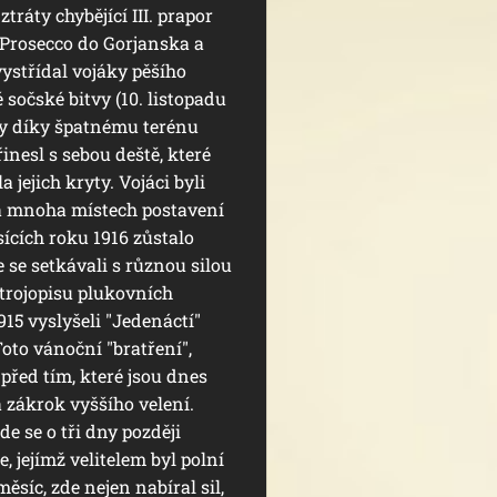
tráty chybějící III. prapor
 Prosecco do Gorjanska a
ystřídal vojáky pěšího
é sočské bitvy (10. listopadu
byly díky špatnému terénu
řinesl s sebou deště, které
 jejich kryty. Vojáci byli
na mnoha místech postavení
sících roku 1916 zůstalo
 se setkávali s různou silou
trojopisu plukovních
915 vyslyšeli "Jedenáctí"
oto vánoční "bratření",
před tím, které jsou dnes
 zákrok vyššího velení.
de se o tři dny později
, jejímž velitelem byl polní
síc, zde nejen nabíral sil,