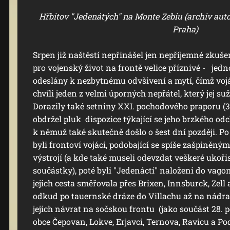
Hřbitov "Jedenátých" na Monte Zebiu (archiv auto
Praha)
Srpen již naštěstí nepřinášel jen nepříjemné zkušen
pro vojenský život na frontě velice příznivé - jedn
odeslány k nezbytnému odvšivení a mytí, čímž voj
chvíli jeden z velmi úporných nepřátel, který jej su
Dorazily také setniny XXI. pochodového praporu (3.
obdržel pluk dispozice týkající se jeho brzkého odc
k němuž také skutečně došlo o šest dní později. Po
byli frontoví vojáci, podobající se spíše zašpině
výstrojí (a kde také museli odevzdat veškeré ukořis
součástky), poté byli "Jedenáctí" naloženi do vago
jejich cesta směřovala přes Brixen, Innsburck, Zel
odkud po tauernské dráze do Villachu až na nádra
jejich návrat na sočskou frontu (jako součást 28. pě
obce Čepovan, Lokve, Erjavci, Ternova, Ravicu a P