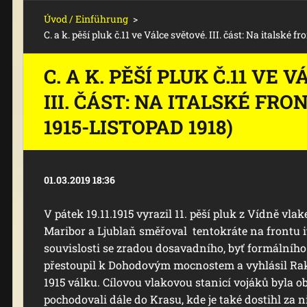
Úvod / Einführung
>
C. a k. pěší pluk č.11 ve Válce světové. III. část: Na italské f
C. A K. PĚŠÍ PLUK Č.11 VE 
III. ČÁST: NA ITALSKÉ FRO
1915-LISTOPAD 1918)
01.03.2019 18:36
V pátek 19.11.1915 vyrazil 11. pěší pluk z Vídně vlak
Maribor a Ljublaň směřoval tentokráte na frontu it
souvislosti se zradou dosavadního, byť formálního 
přestoupil k Dohodovým mocnostem a vyhlásil Ra
1915 válku. Cílovou vlakovou stanicí vojáků byla o
pochodovali dále do Krasu, kde je také dostihl za 