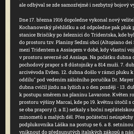
ale odbýval se zde samozřejmě i nezbytný bojový v
Dne 17. března 1916 dopoledne vykonal nový velite
Kochanowský přehlídku a od odpoledne pak pluk po
stanice Brisčiky po železnici do Tridentska, kde by
do prostoru tzv. Planiny Sedmi obcí (Altopiano dei
mezi Tridentem a Assiagem v době, kdy vlastní vo
v prostoru severně od Assiaga. Na počátku dubna d
pochodový prapor s 8 důstojníky a 814 muži. 7. du
arcivévoda Evžen. 12. dubna došlo v rámci pluku k
oddílu" pod vedením záložního poručíka Dr. Mayera
dubna cvičil jízdu na lyžích a o den později - 13. 
k postupu směrem na planinu Lavarone. Květen rok
prostoru výšiny Marcai, kde po 19. květnu útočil s 
se oba prapory (I. a II.) setkaly s boční nepřátelsk
minometů a malých děl. Přes počáteční neúspěchy
podplukovníka Láška na postup se 6. a 8. setninou -
vniknout do předsunutých italských zákopů a nás