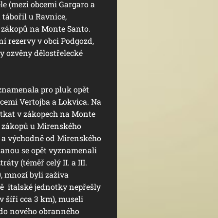
le (mezi obcemi Gargaro a
 tábořil u Ravnice,
 zákopů na Monte Santo.
ní rezervy v obci Podgozd,
y ozvěny dělostřelecké
) znamenala pro pluk opět
bcemi Vertojba a Lokvica. Na
otkat v zákopech na Monte
do zákopů u Mirenského
ě a východně od Mirenského
branou se opět vyznamenali
áty (téměř celý II. a III.
, mnozí byli zaživa
ě italské jednotky nepřešly
 šíři cca 3 km), museli
 do nového obranného