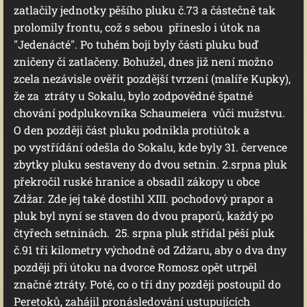
zatlačily jednotky pěšího pluku č.73 a částečně tak
prolomily frontu, což s sebou přineslo i útok na
"Jedenácté". Po tuhém boji byly části pluku buď
zničeny či zatlačeny. Bohužel, dnes již není možno
zcela nezávisle ověřit pozdější tvrzení (malíře Kupky),
že za ztráty u Sokalu, bylo zodpovědné špatné
chování podplukovníka Schaumeiera vůči mužstvu.
O den později část pluku podnikla protiútok a
po vystřídání odešla do Sokalu, kde byly 31. července
zbytky pluku sestaveny do dvou setnin. 2.srpna pluk
překročil ruské hranice a obsadil zákopy u obce
Zdžar. Zde jej také dostihl XIII. pochodový prapor a
pluk byl nyní se staven do dvou praporů, každý po
čtyřech setninách. 25. srpna pluk střídal pěší pluk
č.91 tři kilometry východně od Zdžaru, aby o dva dny
později při útoku na dvorce Romosz opět utrpěl
značné ztráty. Poté, co o tři dny později postoupil do
Peretoků, zahájil pronásledování ustupujících