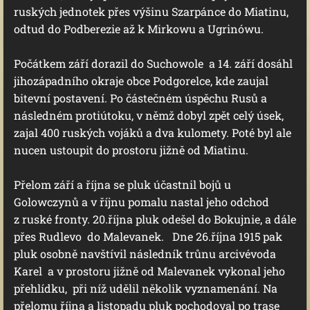
ruských jednotek přes výšinu Szarpánce do Miatinu,
odtud do Podberezie až k Mirkowu a Ugrinówu.
Počátkem září dorazil do Suchowole a 14. září dosáhl
jihozápadního okraje obce Podgorelce, kde zaujal
bitevní postavení. Po částečném úspěchu Rusů a
následném protiútoku, v němž dobyl zpět celý úsek,
zajal 400 ruských vojáků a dva kulomety. Poté byl ale
nucen ustoupit do prostoru jižně od Miatinu.
Přelom září a října se pluk účastnil bojů u
Golowczynů a v říjnu pomalu nastal jeho odchod
z ruské fronty. 20.října pluk odešel do Bokujnie, a dále
přes Rudlevo do Malevanek. Dne 26.října 1915 pak
pluk osobně navštívil následník trůnu arcivévoda
Karel a v prostoru jižně od Malevanek vykonal jeho
přehlídku, při níž udělil několik vyznamenání. Na
přelomu října a listopadu pluk pochodoval po trase