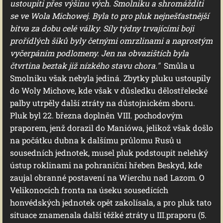
ustoupiti přes výšinu vých. Smolniku a shromážditi
se ve Wola Michowej. Byla to pro pluk nejnešťastnější
bitva za dobu celé války. Síly týdny trvajícími boji
prořídlých šiků byly četnými omrzlinami a naprostým
vyčerpáním podlomeny. Jen na obvazištích byla
čtvrtina beztak již nízkého stavu chora."
Smůla u
Smolniku však nebyla jediná. Zbytky pluku ustoupily
do Woly Michove, kde však v důsledku dělostřelecké
palby utrpěly další ztráty na důstojnickém sboru.
Pluk byl 22. března doplněn VIII. pochodovým
praporem, jenž dorazil do Maniówa, jelikož však došlo
na počátku dubna k dalšímu průlomu Rusů u
sousedních jednotek, musel pluk podstoupit nelehký
ústup roklinami na pohraniční hřeben Beskyd, kde
zaujal obranné postavení na Wierchu nad Lazom. O
Velikonocích fronta na úseku sousedících
honvédských jednotek opět zakolísala, a pro pluk tato
situace znamenala další těžké ztráty u III.praporu (5.