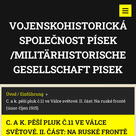
VOJENSKOHISTORICKÁ
SPOLEČNOST PÍSEK
/MILITÄRHISTORISCHE
GESELLSCHAFT PISEK
Úvod / Einführung
>
C. a k. pěší pluk č.11 ve Válce světové. II. část: Na ruské frontě
(únor-říjen 1915)
C. A K. PĚŠÍ PLUK Č.11 VE VÁLCE
SVĚTOVÉ. II. ČÁST: NA RUSKÉ FRONTĚ