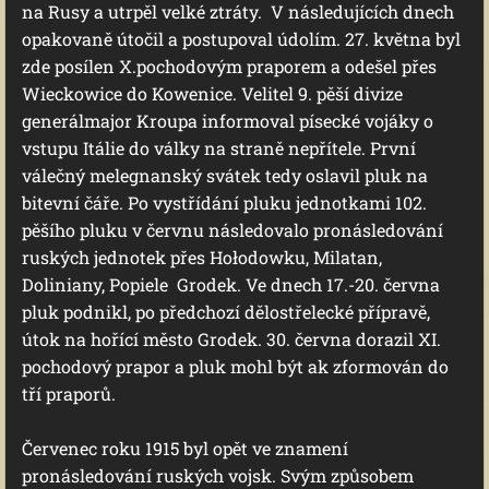
na Rusy a utrpěl velké ztráty. V následujících dnech
opakovaně útočil a postupoval údolím. 27. května byl
zde posílen X.pochodovým praporem a odešel přes
Wieckowice do Kowenice. Velitel 9. pěší divize
generálmajor Kroupa informoval písecké vojáky o
vstupu Itálie do války na straně nepřítele. První
válečný melegnanský svátek tedy oslavil pluk na
bitevní čáře. Po vystřídání pluku jednotkami 102.
pěšího pluku v červnu následovalo pronásledování
ruských jednotek přes Hołodowku, Milatan,
Doliniany, Popiele Grodek. Ve dnech 17.-20. června
pluk podnikl, po předchozí dělostřelecké přípravě,
útok na hořící město Grodek. 30. června dorazil XI.
pochodový prapor a pluk mohl být ak zformován do
tří praporů.
Červenec roku 1915 byl opět ve znamení
pronásledování ruských vojsk. Svým způsobem