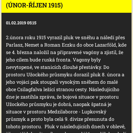
(ÚNOR-ŘÍJEN 1915)
01.02.2019 05:15
2.února roku 1915 vyrazil pluk ve sněhu a náledí přes
Parlasz, Nemet a Roman Eczku do obce Lazarföld, kde
se 4. března naložil na připravené vagóny a zjistil, že
jeho cílem bude ruská fronta. Vagony byly
nevytopené, ve stanicích dlouhé přestávky. Do
prostoru Užockého průsmyku dorazil pluk 8. února a
jeho vojáci pak stoupali vysokým sněhem do malé
obce Csilagfalva ležící stranou cesty. Následujícího
dne je zastihla zpráva, že bojová situace v prostoru
Užockého průsmyku je dobrá, naopak špatná je
situace v prostoru Medzilaborce - Lupkovský
průsmyk a proto byla celá 9. divize přesunuta do
tohoto prostoru. Pluk v následujících dnech v oblevě,