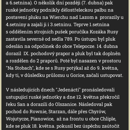
a 6.setnina). O několik dní později (7. dubna) pak
ruské jednotky podnikly dělostřeleckou palbu na
postavení pluku na Wierchu nad Lazom a prorazily u
4.setniny a zajali ji i 3.setninu. Teprve 1.setnina
s oddělením strojních pušek poručíka Kozáka Rusy
zastavila severně od sedla 789. Po ústupu byl pluk
odeslán na odpočinek do obce Telepocze. 14. dubna
dorazil IX. pochodový prapor a pluk byl tak doplněn
a rozdělen do 2 praporů. Poté byl nasazen v prostoru
"Na Stobach", kde se s Rusy potýkal až do 9. května,
kdy ti, v důsledku průlomu u Gorice, začali ustupovat.
V následujících dnech "Jedenáctí" pronásledovali
ustupující ruské jednotky a dne 12. května překročil
řeku San a dorazili do Olszanice. Následoval pak
pochod do Rownie, Starzan, dále přes Chyrów,
Wojutycze, Pianowice, až na frontu u obce Chliple,
kde se pluk 18. května. pokusil bez úspěchu zaútočit