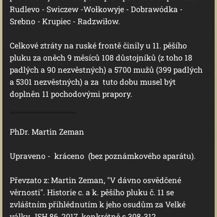
Rudlevo - Swiczew -Wołkowyje - Dobrawódka -
Srebno - Krupiec - Radzwiłow.
Celkové ztráty na ruské frontě činily u 11. pěšího
pluku za oněch 9 měsíců 108 důstojníků (z toho 18
padlých a 90 nezvěstných) a 5700 mužů (399 padlých
a 5301 nezvěstných) a za tuto dobu musel být
doplněn 11 pochodovými prapory.
PhDr. Martin Zeman
Upraveno - kráceno (bez poznámkového aparátu).
Převzato z: Martin Zeman, "V dávno osvědčené
věrnosti". Historie c. a k. pěšího pluku č. 11 se
zvláštním přihlédnutím k jeho osudům za Velké
války, JSH 86, 2017, konkrétně s.308-312.