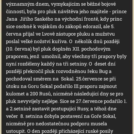
významným dnem, vymykajícím se běžné bojové
činnosti, byla pro pluk návštěva jeho majitele - prince
Jana Jiřího Saského na východní frontě, kdy princ
sice osobně k vojákům do zákopů edorazil, ale 5.
června přijal ve Lvově zástupce pluku a mužstvu
poslal velké nožství kuřiva. O několik dnů později
(10. června) byl pluk doplněn XII. pochodovým
praporem, jenž umožnil, aby všechny tři prapory byly
nyní rozděleny každý na tři setniny. O deset dní
později překročil pluk rozvodněnou řeku Bug a
pochodoval směrem na Sokal. 25.července se při
útoku na Goru Sokal podařilo III.praporu zajmout
kulomet a 200 Rusů, nicméně následující dny se pro
pluk nevyvíjely nejlépe. Sice se 27.července podařilo 1.
a 2.setnině zastavit postupující Rusy, a téhož dne
večer 8. setnina dobyla postavení na Goře Sokal,
nicméně pro nedostatečnou podporu musela
ustoupit. O den později přicházející ruské posily