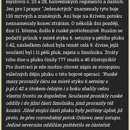
myslivců č. 23 a 28, honvédských regimentů a dalších.
Jen pro I.prapor "Jedenáctých" znamenaly tyto boje
130 mrtvých a zraněných. Ani boje na Krivém potoku
neznamenaly konec ztrátám. O několik dní později,
dne 11. března, došlo k ruské protiofenzivě. Rusům se
podařil průnik v místě styku 6. setniny a pěšího pluku
č.42, následkem čehož byla téměř celá 9. divise, jejíž
součástí byl i 11.pěší pluk, zajata u Smolniku. Ztráty
toho dne u pluku činily 777 mužů a 40 důstojníků!
Pro ilustraci je zde možno citovat zápis ze strojopisu
válečných dějin pluku o této bojové operaci:
"Ruské
masy prorazily čáru na místě styku 6.setniny s
p.pl.č.42 a útokem čelným i z boku sbalily celou
vlastní frontu za dopoledne. Současně pronikly ruské
oddíly i do jižní části Smolniku, jímž prorazily též
kozáci. Jižně stojící části pluku byly potřeny úplně, již
proto, že přes rozvodněný potok Oslawu není ústupu.
Jedině severním oddílům poštěstilo se částečně