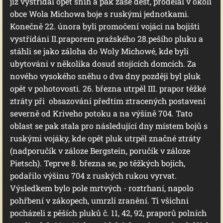
jíž vystřídal opět sníh a pak zase déšť, prodělal v okolí
obce Wola Michowa boje s ruskými jednotkami.
Konečně 22. února byli promočení vojáci na bojišti
vystřídáni II.praporem pražského 28.pešího pluku a
stáhli se jako záloha do Woly Michowé, kde byli
ubytováni v několika dosud stojících domcích. Za
nového vysokého sněhu o dva dny později byl pluk
opět v pohotovosti. 26. března utrpěl III. prapor těžké
ztráty při obsazování předtím ztracených postavení
severně od Kriveho potoku a na výšině 704. Tato
oblast se pak stala pro následující dny místem bojů s
ruskými vojáky, kde opět pluk utrpěl značné ztráty
(nadporučík v záloze Bergstein, poručík v záloze
Pietsch). Teprve 8. března se, po těžkých bojích,
podařilo výšinu 704 z ruských rukou vyrvat.
Výsledkem bylo pole mrtvých - roztrhaní, napolo
pohřbení v zákopech, umrzlí zranění. Ti všichni
pocházeli z pěších pluků č. 11, 42, 92, praporů polních