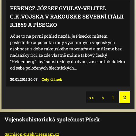
FERENCZ JÓZSEF GYULAY-VELITEL
C.K.VOJSKA V RAKOUSKÉ SEVERNÍ ITÁLII
R.1859 A PÍSECKO
Ač se to na první pohled nezdá, je Písecko místem
posledního odpočinku řady významných vojenských
osobností z doby rakouského mocnářství a můžeme bez
nadsázky říci, že zde vlastně máme takový český
"Heldenberg" , byť soustředěný do dvou, zase ne tak daleko
od sebe položených šlechtických...
30.01.2015 20:07
Celý článek
<<
<
1
2
Vojenskohistorická společnost Písek
garnison
-pisek@s
eznam.cz