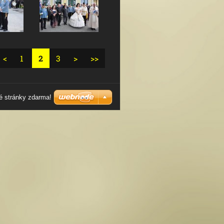
<
1
2
3
>
>>
é stránky zdarma!