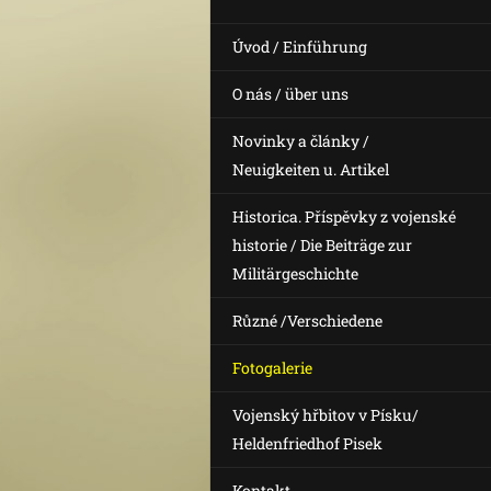
Úvod / Einführung
O nás / über uns
Novinky a články /
Neuigkeiten u. Artikel
Historica. Příspěvky z vojenské
historie / Die Beiträge zur
Militärgeschichte
Různé /Verschiedene
Fotogalerie
Vojenský hřbitov v Písku/
Heldenfriedhof Pisek
Kontakt