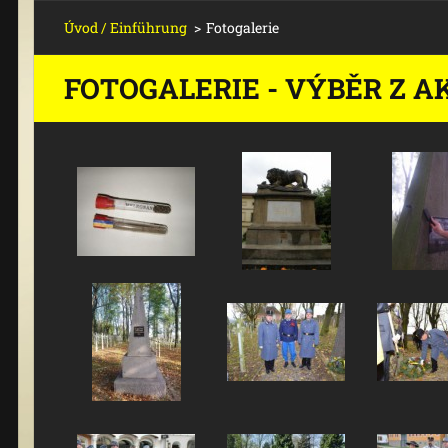
Úvod / Einführung
>
Fotogalerie
FOTOGALERIE - VÝBĚR Z A