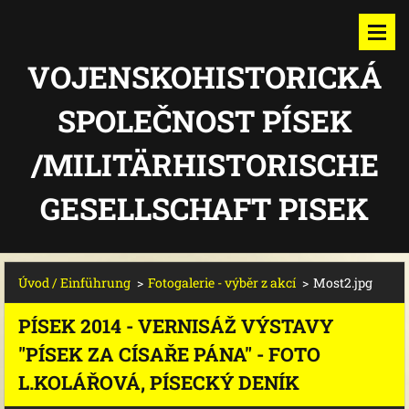
VOJENSKOHISTORICKÁ
SPOLEČNOST PÍSEK
/MILITÄRHISTORISCHE
GESELLSCHAFT PISEK
Úvod / Einführung
>
Fotogalerie - výběr z akcí
>
Most2.jpg
PÍSEK 2014 - VERNISÁŽ VÝSTAVY
"PÍSEK ZA CÍSAŘE PÁNA" - FOTO
L.KOLÁŘOVÁ, PÍSECKÝ DENÍK