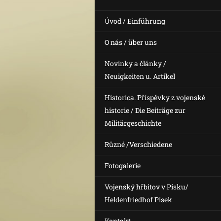
Úvod / Einführung
O nás / über uns
Novinky a články /
Neuigkeiten u. Artikel
Historica. Příspěvky z vojenské
historie / Die Beiträge zur
Militärgeschichte
Různé /Verschiedene
Fotogalerie
Vojenský hřbitov v Písku/
Heldenfriedhof Pisek
Kontakt