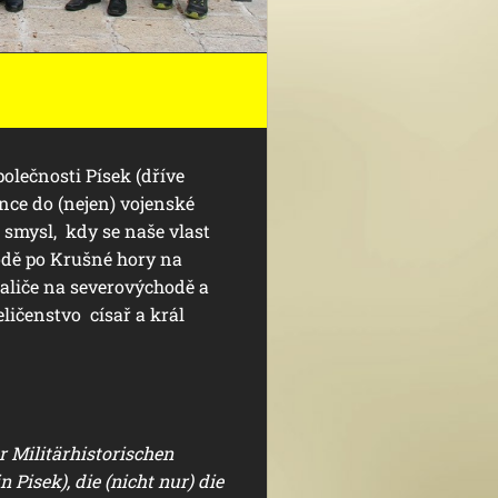
olečnosti Písek (dříve
nce do (nejen) vojenské
a smysl, kdy se naše vlast
odě po Krušné hory na
aliče na severovýchodě a
eličenstvo císař a král
 Militärhistorischen
 Pisek), die (nicht nur) die