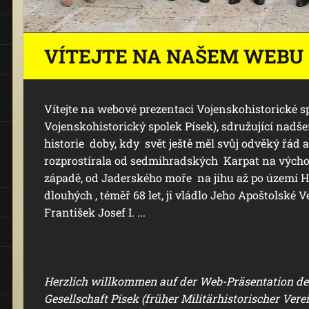
VÍTEJTE NA NAŠEM WEBU
Vítejte na webové prezentaci Vojenskohistorické sp
Vojenskohistorický spolek Písek), sdružující nadše
historie doby, kdy svět ještě měl svůj odvěký řád 
rozprostírala od sedmihradských Karpat na vých
západě, od Jaderského moře na jihu až po území H
dlouhých , téměř 68 let, ji vládlo Jeho Apoštolské V
František Josef I. ...
Herzlich willkommen auf der Web-Präsentation der
Gesellschaft Písek (früher Militärhistorischer Verein